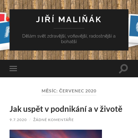
JIŘÍ MALIŇÁK
Dělám svět zdravější, voňavější, radostnější a
bohatší
Přepn
Přepnout
vyhled
mobilní
pole
menu
MĚSÍC:
ČERVENEC 2020
Jak uspět v podnikání a v životě
9.7.2020
/
ŽÁDNÉ KOMENTÁŘE