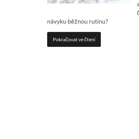
návyku běžnou rutinu?
Pokračovat ve čtení