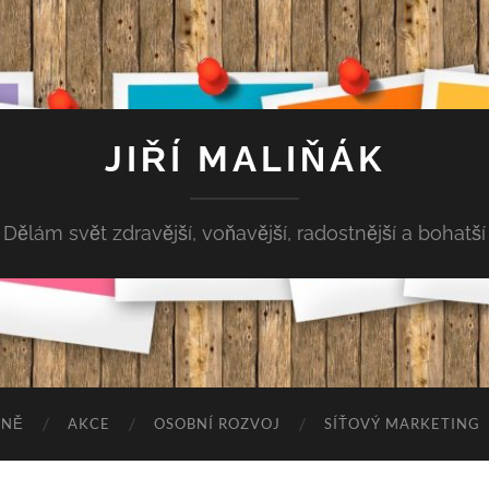
JIŘÍ MALIŇÁK
Dělám svět zdravější, voňavější, radostnější a bohatší
MNĚ
AKCE
OSOBNÍ ROZVOJ
SÍŤOVÝ MARKETING