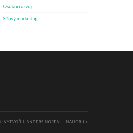
Osobní rozvoj
Síťový marketing
U VYTVOŘIL
ANDERS NOREN
—
NAHORU ↑