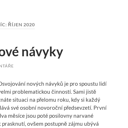
ÍC:
ŘÍJEN 2020
 nové návyky
NTÁŘE
Osvojování nových návyků je pro spoustu lidí
velmi problematickou činností. Sami jistě
znáte situaci na přelomu roku, kdy si každý
dává své osobní novoroční předsevzetí. První
dva měsíce jsou poté posilovny narvané
k prasknutí, ovšem postupně zájmu ubývá